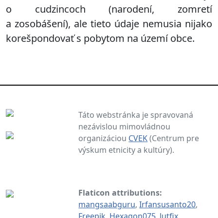
o cudzincoch (narodení, zomretí
a zosobášení), ale tieto údaje nemusia nijako
korešpondovať s pobytom na území obce.
Táto webstránka je spravovaná
nezávislou mimovládnou
organizáciou
CVEK
(Centrum pre
výskum etnicity a kultúry).
Flaticon attributions:
mangsaabguru
,
Irfansusanto20
,
Freepik
,
Hexagon075
,
lutfix
,