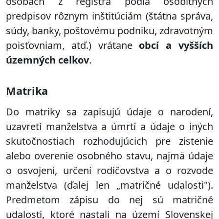
osobách z registra podľa osobitných
predpisov rôznym inštitúciám (štátna správa,
súdy, banky, poštovému podniku, zdravotným
poisťovniam, atď.) vrátane
obcí a vyšších
územných celkov
.
Matrika
Do matriky sa zapisujú údaje o narodení,
uzavretí manželstva a úmrtí a údaje o iných
skutočnostiach rozhodujúcich pre zistenie
alebo overenie osobného stavu, najmä údaje
o osvojení, určení rodičovstva a o rozvode
manželstva (ďalej len „matričné udalosti").
Predmetom zápisu do nej sú matričné
udalosti, ktoré nastali na území Slovenskej