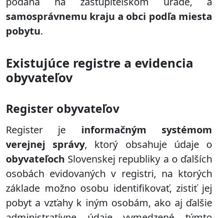
podaná na zastupiteľskom úrade, a
samosprávnemu kraju a obci podľa miesta
pobytu
.
Existujúce registre a evidencia
obyvateľov
Register obyvateľov
Register je
informačným systémom
verejnej správy
, ktorý obsahuje údaje o
obyvateľoch
Slovenskej republiky a o ďalších
osobách evidovaných v registri, na ktorých
základe možno osobu identifikovať, zistiť jej
pobyt a vzťahy k iným osobám, ako aj ďalšie
administratívne údaje vymedzené týmto