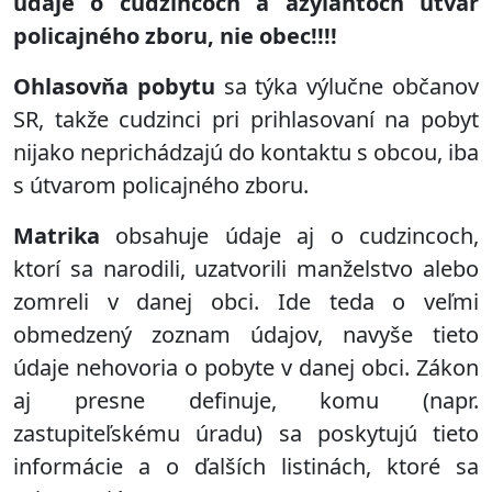
údaje o cudzincoch a azylantoch útvar
policajného zboru, nie obec!!!!
Ohlasovňa pobytu
sa týka výlučne občanov
SR, takže cudzinci pri prihlasovaní na pobyt
nijako neprichádzajú do kontaktu s obcou, iba
s útvarom policajného zboru.
Matrika
obsahuje údaje aj o cudzincoch,
ktorí sa narodili, uzatvorili manželstvo alebo
zomreli v danej obci. Ide teda o veľmi
obmedzený zoznam údajov, navyše tieto
údaje nehovoria o pobyte v danej obci. Zákon
aj presne definuje, komu (napr.
zastupiteľskému úradu) sa poskytujú tieto
informácie a o ďalších listinách, ktoré sa